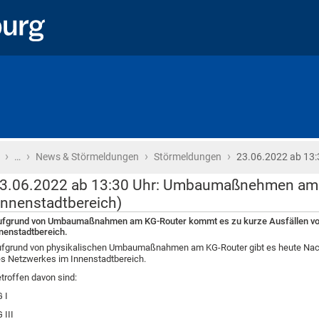
›
›
›
›
Startseite
…
News & Störmeldungen
Störmeldungen
23.06.2022 ab 13:
3.06.2022 ab 13:30 Uhr: Umbaumaßnehmen am
Innenstadtbereich)
fgrund von Umbaumaßnahmen am KG-Router kommt es zu kurze Ausfällen vo
nenstadtbereich.
fgrund von physikalischen Umbaumaßnahmen am KG-Router gibt es heute Nach
s Netzwerkes im Innenstadtbereich.
troffen davon sind:
 I
 III