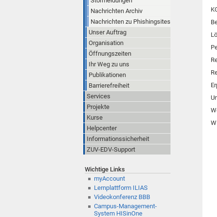
Störmeldungen
K
Nachrichten Archiv
Nachrichten zu Phishingsites
Be
Unser Auftrag
L
Organisation
Pe
Öffnungszeiten
Re
Ihr Weg zu uns
Re
Publikationen
Er
Barrierefreiheit
Services
Un
Projekte
W
Kurse
Wi
Helpcenter
Informationssicherheit
ZUV-EDV-Support
Wichtige Links
myAccount
Lernplattform ILIAS
Videokonferenz BBB
Campus-Management-
System HISinOne