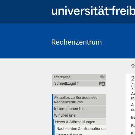
Rechenzentrum
2
Startseite
Schnellzugriff
(
Au
Aktuelles zu Services des
In
Rechenzentrums
Au
Informationen für...
de
Wir über uns
Be
News & Störmeldungen
KG
Nachrichten & Informationen
KG