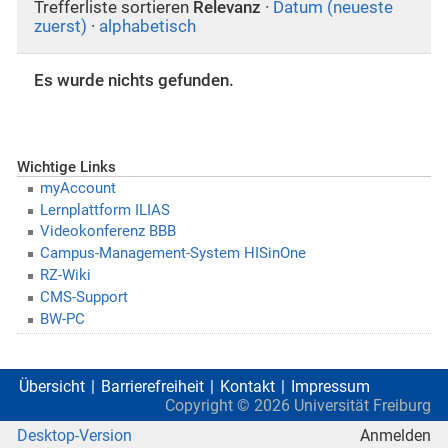
Trefferliste sortieren
Relevanz
·
Datum (neueste
zuerst)
·
alphabetisch
Es wurde nichts gefunden.
Wichtige Links
myAccount
Lernplattform ILIAS
Videokonferenz BBB
Campus-Management-System HISinOne
RZ-Wiki
CMS-Support
BW-PC
Übersicht
Barrierefreiheit
Kontakt
Impressum
Copyright ©
2026
Universität Freiburg
Desktop-Version
Anmelden