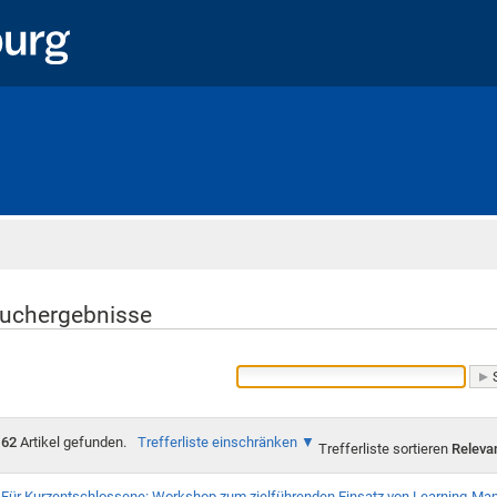
Startseite
uchergebnisse
62
Artikel gefunden.
Trefferliste einschränken
Trefferliste sortieren
Releva
Für Kurzentschlossene: Workshop zum zielführenden Einsatz von Learning-