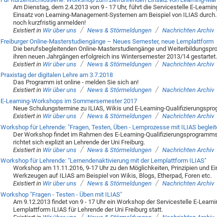
Am Dienstag, dem 2.4.2013 von 9 - 17 Uhr, führt die Servicestelle E-Learn
Einsatz von Learning-Management-Systemen am Beispiel von ILIAS durch. 
noch kurzfristig anmelden!
/
/
Existiert in
Wir über uns
News & Störmeldungen
Nachrichten Archiv
Freiburger Online-Masterstudiengänge – Neues Semester, neue Lernplattform
Die berufsbegleitenden Online-Masterstudiengänge und Weiterbildungsprog
ihren neuen Jahrgängen erfolgreich ins Wintersemester 2013/14 gestartet
/
/
Existiert in
Wir über uns
News & Störmeldungen
Nachrichten Archiv
Praxistag der digitalen Lehre am 3.7.2018
Das Programm ist online - melden Sie sich an!
/
/
Existiert in
Wir über uns
News & Störmeldungen
Nachrichten Archiv
E-Learning-Workshops im Sommersemester 2017
Neue Schulungstermine zu ILIAS, Wikis und E-Learning-Qualifizierungsp
/
/
Existiert in
Wir über uns
News & Störmeldungen
Nachrichten Archiv
Workshop für Lehrende: "Fragen, Testen, Üben - Lernprozesse mit ILIAS begleit
Der Workshop findet im Rahmen des E-Learning-Qualifizierungsprogramms 
richtet sich explizit an Lehrende der Uni Freiburg.
/
/
Existiert in
Wir über uns
News & Störmeldungen
Nachrichten Archiv
Workshop für Lehrende: "Lernendenaktivierung mit der Lernplattform ILIAS"
Workshop am 11.11.2016, 9-17 Uhr zu den Möglichkeiten, Prinzipien und Ei
Werkzeugen auf ILIAS am Beispiel von Wikis, Blogs, Etherpad, Foren etc.
/
/
Existiert in
Wir über uns
News & Störmeldungen
Nachrichten Archiv
Workshop "Fragen - Testen - Üben mit ILIAS"
Am 9.12.2013 findet von 9 - 17 Uhr ein Workshop der Servicestelle E-Lea
Lernplattform ILIAS für Lehrende der Uni Freiburg statt.
/
/