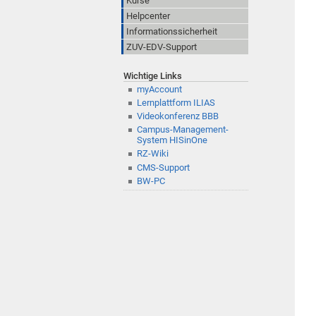
Kurse
Helpcenter
Informationssicherheit
ZUV-EDV-Support
Wichtige Links
myAccount
Lernplattform ILIAS
Videokonferenz BBB
Campus-Management-
System HISinOne
RZ-Wiki
CMS-Support
BW-PC