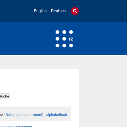
English
Deutsch
nz
·
Datum (neueste zuerst)
·
alphabetisch
Management-Systemen