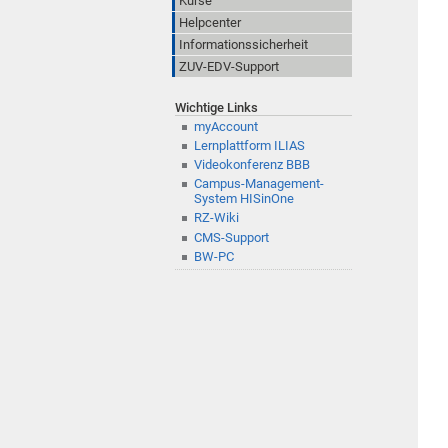
Kurse
Helpcenter
Informationssicherheit
ZUV-EDV-Support
Wichtige Links
myAccount
Lernplattform ILIAS
Videokonferenz BBB
Campus-Management-
System HISinOne
RZ-Wiki
CMS-Support
BW-PC