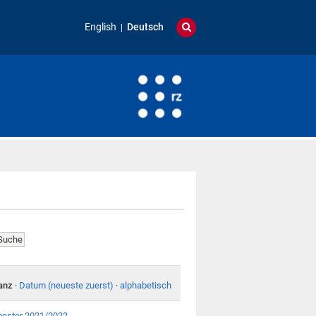
English
Deutsch
anz
·
Datum (neueste zuerst)
·
alphabetisch
emester 2021/2022