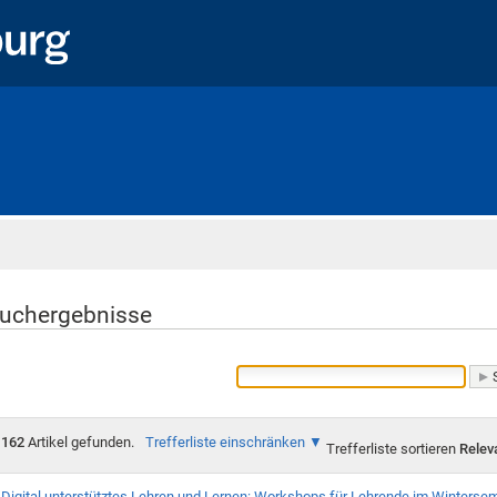
Startseite
uchergebnisse
162
Artikel gefunden.
Trefferliste einschränken
Trefferliste sortieren
Relev
Digital unterstütztes Lehren und Lernen: Workshops für Lehrende im Winters