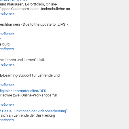
nd Klausuren, E-Portfolios, Online-
lipped Classroom in der Hochschullehre an.
rmationen
ichbar sein - Due to the update to ILIAS 7
rmationen
"
reiburg
rmationen
ine Lehren und Lernen" statt.
rmationen
E-Learning-Support für Lehrende und
rmationen
igitaler Lehrmaterialien/OER
r sowie zwei Online-Workshops für
rmationen
nd Basis-Funktionen der Videobearbeitung"
t sich an Lehrende der Uni Freiburg
rmationen