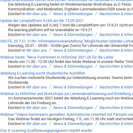
Die Abteilung E-Learning bietet im Wintersemester Workshops zu E-Tests- u
Kommunikation- und Moderation, Digitalen Lernmaterialien/OER sowie zu F
/
/
Existiert in
Wir über uns
News & Störmeldungen
Nachrichten & Info
Update der Lernplattform ILIAS am Mi, 15.09.2021
Wegen des Updates auf ILIAS 7 wird die Lernplattform am 15.9.21 nicht erre
the learning platform will be unavailable on 15.9.21
/
/
Existiert in
Wir über uns
News & Störmeldungen
Nachrichten & Info
HEUTE, 20.7.21, 9 Uhr: Informationsveranstaltung "Möglichkeiten hybrider Lehre
Dienstag, 20.07. - 09:00 - 10:00h (per Zoom) für Lehrende der Universität F
/
/
Existiert in
Wir über uns
News & Störmeldungen
Nachrichten & Info
Webinar heute: "Neue Funktionen in HISinOne 2021.06 für die Lehre"
Heute von 11:30 - 12:30 Uhr findet das letzte Webinar in unserer Reihe "Onl
/
/
Existiert in
Wir über uns
News & Störmeldungen
Nachrichten & Info
Abteilung E-Learning sucht Studentische Aushilfen
Wir suchen motivierte Studierende zur Unterstützung unseres Teams beim 
Studierende.
/
/
Existiert in
Wir über uns
News & Störmeldungen
Nachrichten & Info
Webinar zu HISinOne und Workshops zur Lernendenaktivierung und Erstellung d
Im Sommersemester 2021 bietet die Abteilung E-Learning noch ein Webina
Lehrende der Uni Freiburg an.
/
/
Existiert in
Wir über uns
News & Störmeldungen
Nachrichten & Info
Webinar "Videos barrierearm gestalten: Automatische Untertitel mit Panopto u
Das Webinar findet am heutigen Freitag, 7.5., um 11:30 Uhr statt und richte
/
/
Existiert in
Wir über uns
News & Störmeldungen
Nachrichten & Info
Das E-Learning-Qualfizierungsprogramm startet wieder