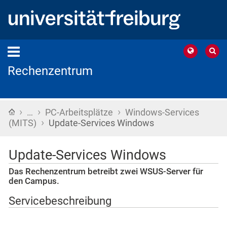
Rechenzentrum
›
›
›
Startseite
…
PC-Arbeitsplätze
Windows-Services
›
(MITS)
Update-Services Windows
Update-Services Windows
Das Rechenzentrum betreibt zwei WSUS-Server für
den Campus.
Servicebeschreibung