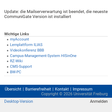
Update: die Mailserverwartung ist beendet, die neueste
CommuniGate Version ist installiert
Wichtige Links
myAccount
Lernplattform ILIAS
Videokonferenz BBB
Campus-Management-System HISinOne
RZ-Wiki
CMS-Support
BW-PC
Übersicht
Barrierefreiheit
Kontakt
Impressum
Copyright ©
2026
Universität Freiburg
Desktop-Version
Anmelden