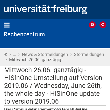
Rechenzentrum
›
›
›
Startseite
…
News & Störmeldungen
Störmeldungen
›
Mittwoch 26.06. ganztägig - …
Mittwoch 26.06. ganztägig -
HISinOne Umstellung auf Version
2019.06 / Wednesday, June 26th,
the whole day - HISinOne update
to version 2019.06
Das Campus-Management-System HISinOne