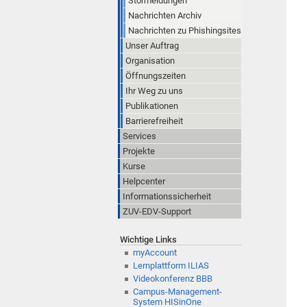
Störmeldungen
Nachrichten Archiv
Nachrichten zu Phishingsites
Unser Auftrag
Organisation
Öffnungszeiten
Ihr Weg zu uns
Publikationen
Barrierefreiheit
Services
Projekte
Kurse
Helpcenter
Informationssicherheit
ZUV-EDV-Support
Wichtige Links
myAccount
Lernplattform ILIAS
Videokonferenz BBB
Campus-Management-
System HISinOne