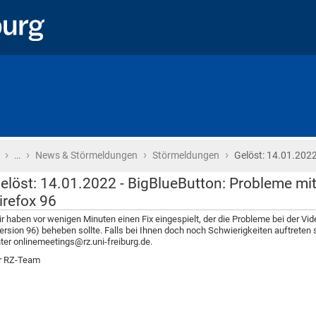
›
›
›
›
Startseite
…
News & Störmeldungen
Störmeldungen
Gelöst: 14.01.2022
elöst: 14.01.2022 - BigBlueButton: Probleme mi
irefox 96
r haben vor wenigen Minuten einen Fix eingespielt, der die Probleme bei der Vi
ersion 96) beheben sollte. Falls bei Ihnen doch noch Schwierigkeiten auftreten 
ter onlinemeetings@rz.uni-freiburg.de.
r RZ-Team