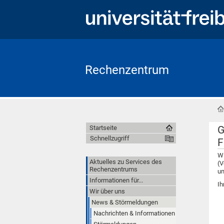
Rechenzentrum
G
Startseite
Schnellzugriff
F
Wi
Aktuelles zu Services des
(V
Rechenzentrums
un
Informationen für...
Ih
Wir über uns
News & Störmeldungen
Nachrichten & Informationen