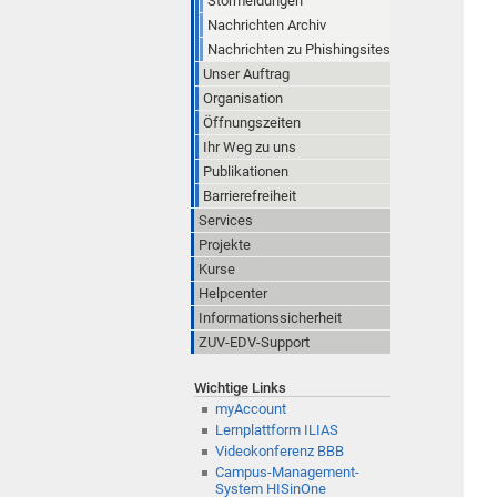
Störmeldungen
Nachrichten Archiv
Nachrichten zu Phishingsites
Unser Auftrag
Organisation
Öffnungszeiten
Ihr Weg zu uns
Publikationen
Barrierefreiheit
Services
Projekte
Kurse
Helpcenter
Informationssicherheit
ZUV-EDV-Support
Wichtige Links
myAccount
Lernplattform ILIAS
Videokonferenz BBB
Campus-Management-
System HISinOne