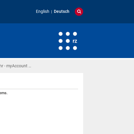
English
Deutsch
hr - myAccount …
lems.