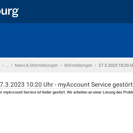
›
›
›
›
Startseite
…
News & Störmeldungen
Störmeldungen
27.3.2023 10:20 U
7.3.2023 10:20 Uhr - myAccount Service gestört
r myAccount Service ist leider gestört. Wir arbeiten an einer Lösung des Prob