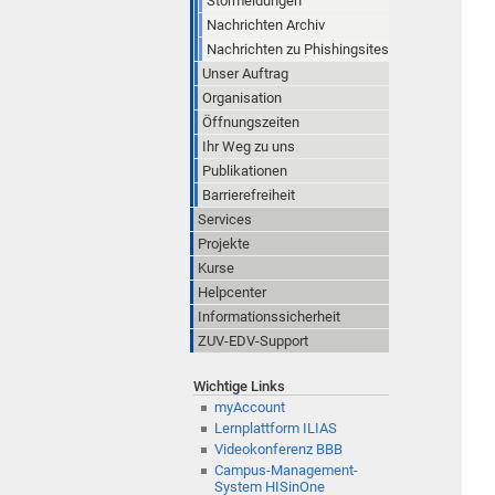
Störmeldungen
Nachrichten Archiv
Nachrichten zu Phishingsites
Unser Auftrag
Organisation
Öffnungszeiten
Ihr Weg zu uns
Publikationen
Barrierefreiheit
Services
Projekte
Kurse
Helpcenter
Informationssicherheit
ZUV-EDV-Support
Wichtige Links
myAccount
Lernplattform ILIAS
Videokonferenz BBB
Campus-Management-
System HISinOne