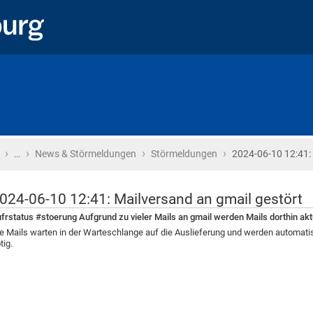
›
›
›
›
Startseite
…
News & Störmeldungen
Störmeldungen
2024-06-10 12:41:
024-06-10 12:41: Mailversand an gmail gestört
frstatus #stoerung Aufgrund zu vieler Mails an gmail werden Mails dorthin aktu
e Mails warten in der Warteschlange auf die Auslieferung und werden automatisc
tig.