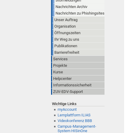
Störmeldungen
Nachrichten Archiv
Nachrichten zu Phishingsites
Unser Auftrag
Organisation
Öffnungszeiten
Ihr Weg zu uns
Publikationen
Barrierefreiheit
Services
Projekte
Kurse
Helpcenter
Informationssicherheit
ZUV-EDV-Support
Wichtige Links
myAccount
Lernplattform ILIAS
Videokonferenz BBB
Campus-Management-
System HISinOne