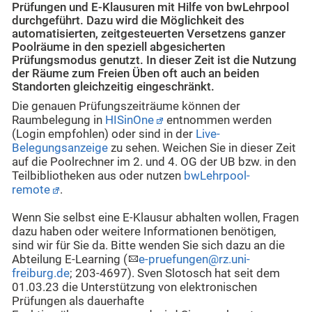
Prüfungen und E-Klausuren mit Hilfe von bwLehrpool
durchgeführt. Dazu wird die Möglichkeit des
automatisierten, zeitgesteuerten Versetzens ganzer
Poolräume in den speziell abgesicherten
Prüfungsmodus genutzt. In dieser Zeit ist die Nutzung
der Räume zum Freien Üben oft auch an beiden
Standorten gleichzeitig eingeschränkt.
Die genauen Prüfungszeiträume können der
Raumbelegung in
HISinOne
entnommen werden
(Login empfohlen) oder sind in der
Live-
Belegungsanzeige
zu sehen. Weichen Sie in dieser Zeit
auf die Poolrechner im 2. und 4. OG der UB bzw. in den
Teilbibliotheken aus oder nutzen
bwLehrpool-
remote
.
Wenn Sie selbst eine E-Klausur abhalten wollen, Fragen
dazu haben oder weitere Informationen benötigen,
sind wir für Sie da. Bitte wenden Sie sich dazu an die
Abteilung E-Learning (
e-pruefungen@rz.uni-
freiburg.de
; 203-4697). Sven Slotosch hat seit dem
01.03.23 die Unterstützung von elektronischen
Prüfungen als dauerhafte