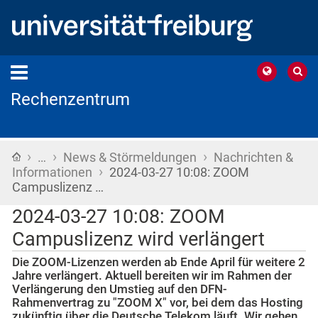
Rechenzentrum
›
›
›
Startseite
…
News & Störmeldungen
Nachrichten &
›
Informationen
2024-03-27 10:08: ZOOM
Campuslizenz …
2024-03-27 10:08: ZOOM
Campuslizenz wird verlängert
Die ZOOM-Lizenzen werden ab Ende April für weitere 2
Jahre verlängert. Aktuell bereiten wir im Rahmen der
Verlängerung den Umstieg auf den DFN-
Rahmenvertrag zu "ZOOM X" vor, bei dem das Hosting
zukünftig über die Deutsche Telekom läuft. Wir gehen