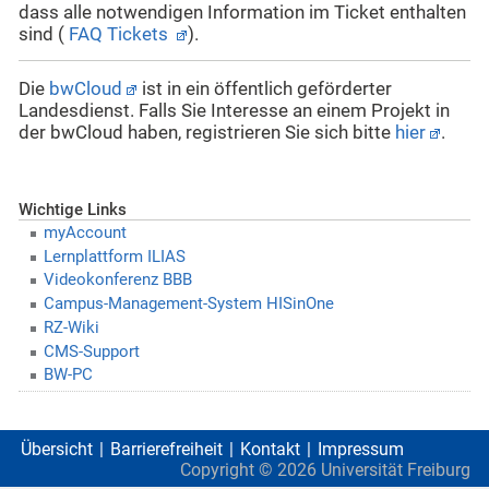
dass alle notwendigen Information im Ticket enthalten
sind (
FAQ Tickets
).
Die
bwCloud
ist in ein öffentlich geförderter
Landesdienst. Falls Sie Interesse an einem Projekt in
der bwCloud haben, registrieren Sie sich bitte
hier
.
Wichtige Links
myAccount
Lernplattform ILIAS
Videokonferenz BBB
Campus-Management-System HISinOne
RZ-Wiki
CMS-Support
BW-PC
Übersicht
Barrierefreiheit
Kontakt
Impressum
Copyright ©
2026
Universität Freiburg