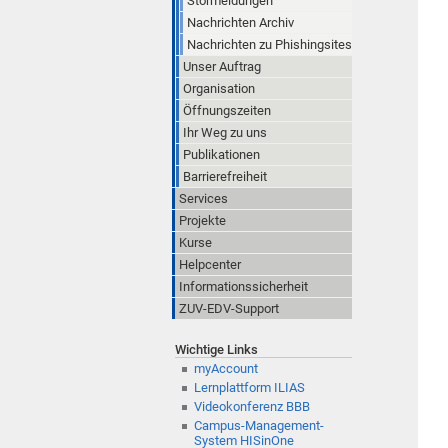
Störmeldungen
Nachrichten Archiv
Nachrichten zu Phishingsites
Unser Auftrag
Organisation
Öffnungszeiten
Ihr Weg zu uns
Publikationen
Barrierefreiheit
Services
Projekte
Kurse
Helpcenter
Informationssicherheit
ZUV-EDV-Support
Wichtige Links
myAccount
Lernplattform ILIAS
Videokonferenz BBB
Campus-Management-
System HISinOne