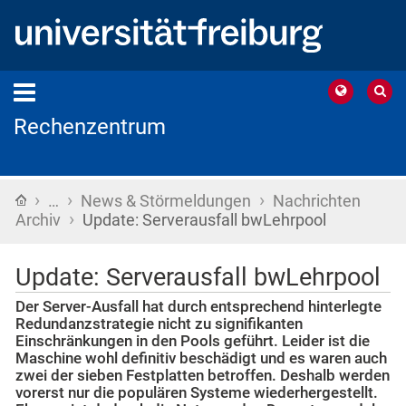
Rechenzentrum
›
›
›
Startseite
…
News & Störmeldungen
Nachrichten
›
Archiv
Update: Serverausfall bwLehrpool
Update: Serverausfall bwLehrpool
Der Server-Ausfall hat durch entsprechend hinterlegte
Redundanzstrategie nicht zu signifikanten
Einschränkungen in den Pools geführt. Leider ist die
Maschine wohl definitiv beschädigt und es waren auch
zwei der sieben Festplatten betroffen. Deshalb werden
vorerst nur die populären Systeme wiederhergestellt.