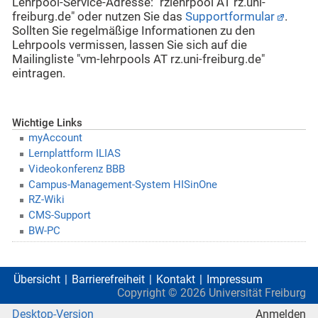
Lehrpool-Service-Adresse: "rzlehrpool AT rz.uni-
freiburg.de" oder nutzen Sie das
Supportformular
.
Sollten Sie regelmäßige Informationen zu den
Lehrpools vermissen, lassen Sie sich auf die
Mailingliste "vm-lehrpools AT rz.uni-freiburg.de"
eintragen.
Wichtige Links
myAccount
Lernplattform ILIAS
Videokonferenz BBB
Campus-Management-System HISinOne
RZ-Wiki
CMS-Support
BW-PC
Übersicht
Barrierefreiheit
Kontakt
Impressum
Copyright ©
2026
Universität Freiburg
Desktop-Version
Anmelden