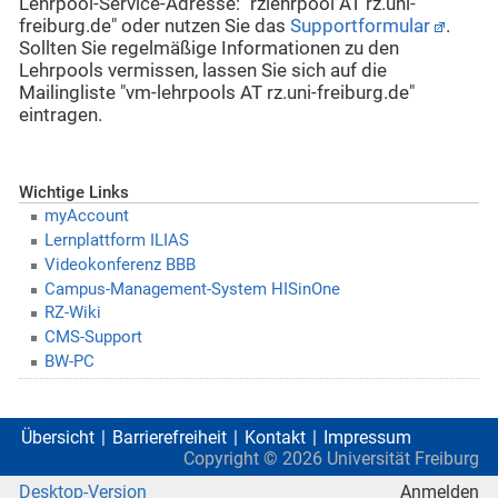
Lehrpool-Service-Adresse: "rzlehrpool AT rz.uni-
freiburg.de" oder nutzen Sie das
Supportformular
.
Sollten Sie regelmäßige Informationen zu den
Lehrpools vermissen, lassen Sie sich auf die
Mailingliste "vm-lehrpools AT rz.uni-freiburg.de"
eintragen.
Wichtige Links
myAccount
Lernplattform ILIAS
Videokonferenz BBB
Campus-Management-System HISinOne
RZ-Wiki
CMS-Support
BW-PC
Übersicht
Barrierefreiheit
Kontakt
Impressum
Copyright ©
2026
Universität Freiburg
Desktop-Version
Anmelden