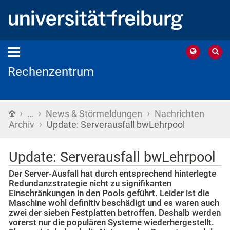
Rechenzentrum
›
›
›
Startseite
…
News & Störmeldungen
Nachrichten
›
Archiv
Update: Serverausfall bwLehrpool
Update: Serverausfall bwLehrpool
Der Server-Ausfall hat durch entsprechend hinterlegte
Redundanzstrategie nicht zu signifikanten
Einschränkungen in den Pools geführt. Leider ist die
Maschine wohl definitiv beschädigt und es waren auch
zwei der sieben Festplatten betroffen. Deshalb werden
vorerst nur die populären Systeme wiederhergestellt.