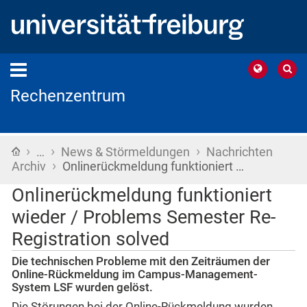
Rechenzentrum
›
›
›
Startseite
…
News & Störmeldungen
Nachrichten
›
Archiv
Onlinerückmeldung funktioniert …
Onlinerückmeldung funktioniert
wieder / Problems Semester Re-
Registration solved
Die technischen Probleme mit den Zeiträumen der
Online-Rückmeldung im Campus-Management-
System LSF wurden gelöst.
Die Störungen bei der Online-Rückmeldung wurden