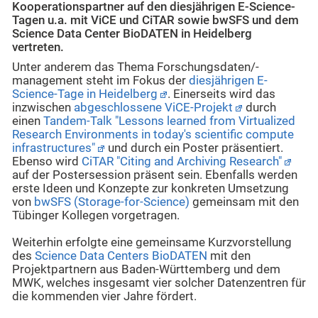
Kooperationspartner auf den diesjährigen E-Science-
Tagen u.a. mit ViCE und CiTAR sowie bwSFS und dem
Science Data Center BioDATEN in Heidelberg
vertreten.
Unter anderem das Thema Forschungsdaten/-
management steht im Fokus der
diesjährigen E-
Science-Tage in Heidelberg
. Einerseits wird das
inzwischen
abgeschlossene ViCE-Projekt
durch
einen
Tandem-Talk "Lessons learned from Virtualized
Research Environments in today's scientific compute
infrastructures"
und durch ein Poster präsentiert.
Ebenso wird
CiTAR "Citing and Archiving Research"
auf der Postersession präsent sein. Ebenfalls werden
erste Ideen und Konzepte zur konkreten Umsetzung
von
bwSFS (Storage-for-Science)
gemeinsam mit den
Tübinger Kollegen vorgetragen.
Weiterhin erfolgte eine gemeinsame Kurzvorstellung
des
Science Data Centers BioDATEN
mit den
Projektpartnern aus Baden-Württemberg und dem
MWK, welches insgesamt vier solcher Datenzentren für
die kommenden vier Jahre fördert.