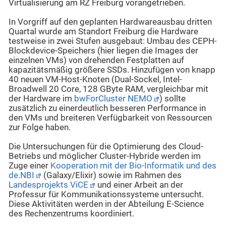
Virtualisierung am RZ Freiburg vorangetrieben.
In Vorgriff auf den geplanten Hardwareausbau dritten
Quartal wurde am Standort Freiburg die Hardware
testweise in zwei Stufen ausgebaut: Umbau des CEPH-
Blockdevice-Speichers (hier liegen die Images der
einzelnen VMs) von drehenden Festplatten auf
kapazitätsmäßig größere SSDs. Hinzufügen von knapp
40 neuen VM-Host-Knoten (Dual-Sockel, Intel-
Broadwell 20 Core, 128 GByte RAM, vergleichbar mit
der Hardware im
bwForCluster NEMO
) sollte
zusätzlich zu einerdeutlich besseren Performance in
den VMs und breiteren Verfügbarkeit von Ressourcen
zur Folge haben.
Die Untersuchungen für die Optimierung des Cloud-
Betriebs und möglicher Cluster-Hybride werden im
Zuge einer
Kooperation mit der Bio-Informatik und des
de.NBI
(Galaxy/Elixir) sowie im Rahmen des
Landesprojekts ViCE
und einer Arbeit an der
Professur für Kommunikationssysteme untersucht.
Diese Aktivitäten werden in der Abteilung E-Science
des Rechenzentrums koordiniert.