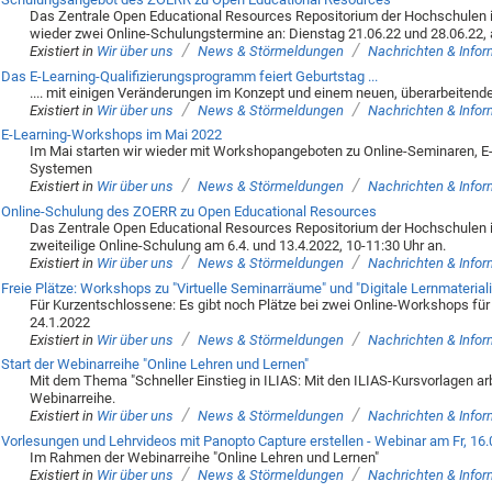
Das Zentrale Open Educational Resources Repositorium der Hochschulen 
wieder zwei Online-Schulungstermine an: Dienstag 21.06.22 und 28.06.22, a
/
/
Existiert in
Wir über uns
News & Störmeldungen
Nachrichten & Info
Das E-Learning-Qualifizierungsprogramm feiert Geburtstag ...
.... mit einigen Veränderungen im Konzept und einem neuen, überarbeite
/
/
Existiert in
Wir über uns
News & Störmeldungen
Nachrichten & Info
E-Learning-Workshops im Mai 2022
Im Mai starten wir wieder mit Workshopangeboten zu Online-Seminaren, E
Systemen
/
/
Existiert in
Wir über uns
News & Störmeldungen
Nachrichten & Info
Online-Schulung des ZOERR zu Open Educational Resources
Das Zentrale Open Educational Resources Repositorium der Hochschulen 
zweiteilige Online-Schulung am 6.4. und 13.4.2022, 10-11:30 Uhr an.
/
/
Existiert in
Wir über uns
News & Störmeldungen
Nachrichten & Info
Freie Plätze: Workshops zu "Virtuelle Seminarräume" und "Digitale Lernmateria
Für Kurzentschlossene: Es gibt noch Plätze bei zwei Online-Workshops für 
24.1.2022
/
/
Existiert in
Wir über uns
News & Störmeldungen
Nachrichten & Info
Start der Webinarreihe "Online Lehren und Lernen"
Mit dem Thema "Schneller Einstieg in ILIAS: Mit den ILIAS-Kursvorlagen ar
Webinarreihe.
/
/
Existiert in
Wir über uns
News & Störmeldungen
Nachrichten & Info
Vorlesungen und Lehrvideos mit Panopto Capture erstellen - Webinar am Fr, 16.
Im Rahmen der Webinarreihe "Online Lehren und Lernen"
/
/
Existiert in
Wir über uns
News & Störmeldungen
Nachrichten & Info