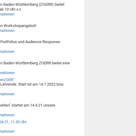
in Baden-Württemberg (ZOERR) bietet
b 10 Uhr s.t.
rmationen
nden Workshopangebot!
rmationen
-Portfolios und Audience-Response-
rmationen
in Baden-Württemberg ZOERR bietet eine
rmationen
lien/OER"
Lehrende. Start ist am 14.1.2022 bzw.
rmationen
beiten" startet am 14.4.21 unsere
rmationen
04.21, 11.30 Uhr
rmationen