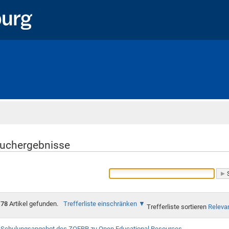
Startseite
uchergebnisse
78
Artikel gefunden.
Trefferliste einschränken
Trefferliste sortieren
Releva
Schulungsangebot des ZOERR zu Open Educational Resources