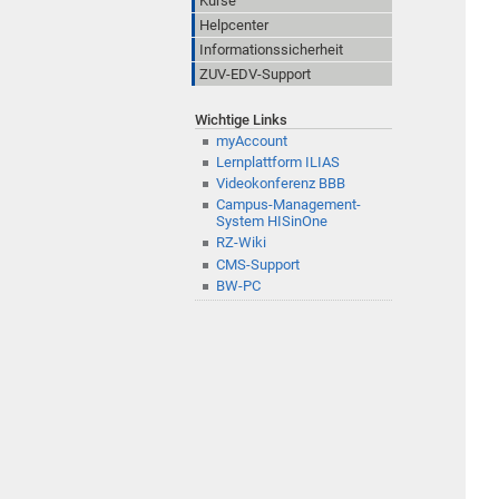
Kurse
Helpcenter
Informationssicherheit
ZUV-EDV-Support
Wichtige Links
myAccount
Lernplattform ILIAS
Videokonferenz BBB
Campus-Management-
System HISinOne
RZ-Wiki
CMS-Support
BW-PC