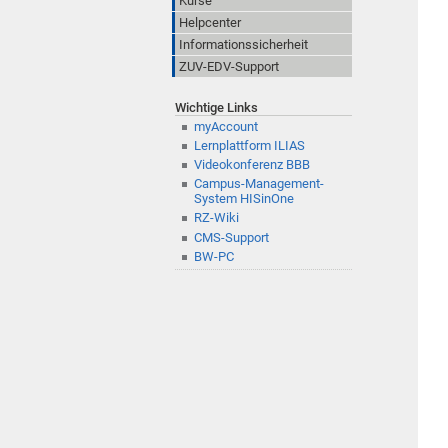
Kurse
Helpcenter
Informationssicherheit
ZUV-EDV-Support
Wichtige Links
myAccount
Lernplattform ILIAS
Videokonferenz BBB
Campus-Management-
System HISinOne
RZ-Wiki
CMS-Support
BW-PC