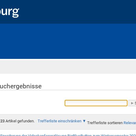
Startseite
uchergebnisse
23
Artikel gefunden.
Trefferliste einschränken
Trefferliste sortieren
Releva
Erweiterung der Videokonferenzlösung BigBlueButton zum Wintersemester 20