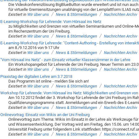
Die Videokonferenzlösung BigBlueButton wurde erweitert und ist nun auch
für virtuelle Gremiensitzungen unabhängig von der Lernplattform ILIAS nutz
/
/
Existiert in
Wir über uns
News & Störmeldungen
Nachrichten Archiv
E-Learning-Workshop für Lehrende: Vom Hörsaal ins Netz
zu Möglichkeiten und Grenzen von virtuellen Seminarräumen und Online-Mee
im Rechenzentrum der Uni Freiburg.
/
/
Existiert in
Wir über uns
News & Störmeldungen
Nachrichten Archiv
E-Learning-Workshop für Lehrende: "Content-Authoring - Erstellung von interakt
am 8./9.12.2016 von 9-17 Uhr
/
/
Existiert in
Wir über uns
News & Störmeldungen
Nachrichten Archiv
"Vom Hörsaal ins Netz" - zum Einsatz virtueller Klassenzimmer in der Lehre
Ein Workshopangebot für Lehrende der Uni Freiburg. Neuer Termin am 23.
/
/
Existiert in
Wir über uns
News & Störmeldungen
Nachrichten Archiv
Praxistag der digitalen Lehre am 3.7.2018
Das Programm ist online - melden Sie sich an!
/
/
Existiert in
Wir über uns
News & Störmeldungen
Nachrichten Archiv
Workshop für Lehrende: Vom Hörsaal ins Netz: Möglichkeiten und Grenzen von 
Am 10.12.2012 findet der 3. Workshop für Lehrende der Uni Freiburg im R
Qualifizierungsprogramms statt. Anmeldungen und ein Erwerb des E-Learnin
/
/
Existiert in
Wir über uns
News & Störmeldungen
Nachrichten Archiv
Onlinevortrag: Einsatz von Wikis an der Uni Freiburg
Onlinevortrag zum Thema: Wikis im Einsatz in der Lehre als Werkzeuge für 
und Wissensentwicklung. Der Vortrag wird am Freitag, den 15.06. um 14:0
Universität Freiburg unter folgendem Link stattfinden: https://connect.ruf.u
/
/
Existiert in
Wir über uns
News & Störmeldungen
Nachrichten Archiv