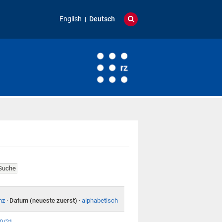
English
Deutsch
nz
·
Datum (neueste zuerst)
·
alphabetisch
20/21