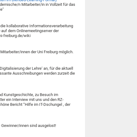
emische/n Mitarbeiter/in in Vollzeit für das
le"
die kollaborative Informationsverarbeitung
0 auf dem Onlinemeetingserver der
ni-freiburg.de/wiki
itarbeiter/innen der Uni Freiburg möglich.
italisierung der Lehre‘ an, für die aktuell
eressante Ausschreibungen werden zurzeit die
und Kunstgeschichte, zu Besuch im
ter ein Interview mit uns und den RZ-
höne Bericht “Hilfe im IT-Dschungel , der
 Gewinner/innen sind ausgelost!