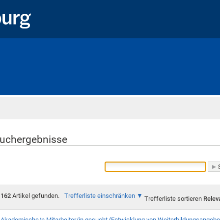
Startseite
uchergebnisse
162
Artikel gefunden.
Trefferliste einschränken
Trefferliste sortieren
Relev
Akademische/n Mitarbeiter/in gesucht (Entwicklung von Weiterbildungsangebo