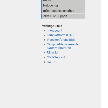
Kurse
Helpcenter
Informationssicherheit
ZUV-EDV-Support
Wichtige Links
myAccount
Lernplattform ILIAS
Videokonferenz BBB
Campus-Management-
System HISinOne
RZ-Wiki
CMS-Support
BW-PC