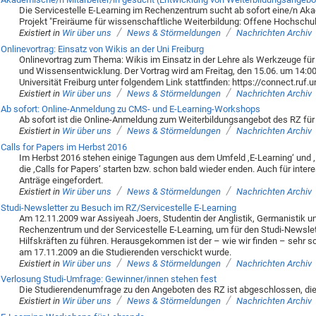
Die Servicestelle E-Learning im Rechenzentrum sucht ab sofort eine/n Akad
Projekt "Freiräume für wissenschaftliche Weiterbildung: Offene Hochschu
/
/
Existiert in
Wir über uns
News & Störmeldungen
Nachrichten Archiv
Onlinevortrag: Einsatz von Wikis an der Uni Freiburg
Onlinevortrag zum Thema: Wikis im Einsatz in der Lehre als Werkzeuge für 
und Wissensentwicklung. Der Vortrag wird am Freitag, den 15.06. um 14:0
Universität Freiburg unter folgendem Link stattfinden: https://connect.ruf.u
/
/
Existiert in
Wir über uns
News & Störmeldungen
Nachrichten Archiv
Ab sofort: Online-Anmeldung zu CMS- und E-Learning-Workshops
Ab sofort ist die Online-Anmeldung zum Weiterbildungsangebot des RZ für M
/
/
Existiert in
Wir über uns
News & Störmeldungen
Nachrichten Archiv
Calls for Papers im Herbst 2016
Im Herbst 2016 stehen einige Tagungen aus dem Umfeld ‚E-Learning‘ und ‚Dig
die ‚Calls for Papers‘ starten bzw. schon bald wieder enden. Auch für int
Anträge eingefordert.
/
/
Existiert in
Wir über uns
News & Störmeldungen
Nachrichten Archiv
Studi-Newsletter zu Besuch im RZ/Servicestelle E-Learning
Am 12.11.2009 war Assiyeah Joers, Studentin der Anglistik, Germanistik 
Rechenzentrum und der Servicestelle E-Learning, um für den Studi-Newslet
Hilfskräften zu führen. Herausgekommen ist der – wie wir finden – sehr sc
am 17.11.2009 an die Studierenden verschickt wurde.
/
/
Existiert in
Wir über uns
News & Störmeldungen
Nachrichten Archiv
Verlosung Studi-Umfrage: Gewinner/innen stehen fest
Die Studierendenumfrage zu den Angeboten des RZ ist abgeschlossen, die
/
/
Existiert in
Wir über uns
News & Störmeldungen
Nachrichten Archiv