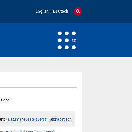
English
Deutsch
anz
·
Datum (neueste zuerst)
·
alphabetisch
ten im Blended-Learning-Format)