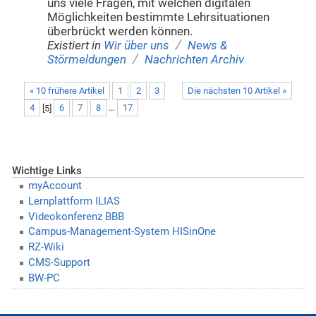
uns viele Fragen, mit welchen digitalen
Möglichkeiten bestimmte Lehrsituationen
überbrückt werden können.
/
Existiert in
Wir über uns
News &
/
Störmeldungen
Nachrichten Archiv
« 10 frühere Artikel
1
2
3
Die nächsten 10 Artikel »
4
[
5
]
6
7
8
...
17
Wichtige Links
myAccount
Lernplattform ILIAS
Videokonferenz BBB
Campus-Management-System HISinOne
RZ-Wiki
CMS-Support
BW-PC