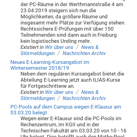
der PC-Räume in der Werthmannstraße 4 am
23.04.2019 steigern sich nun die
Möglichkeiten, da größere Räume und
insgesamt mehr Plätze zur Verfügung stehen.
Rechtssichere E-Prüfungen mit über 150
Teilnehmenden sind dann auch in Freiburg
kein logistisches Unding mehr.
/
Existiert in
Wir über uns
News &
/
Störmeldungen
Nachrichten Archiv
Neues E-Learning-Kursangebot im
Wintersemester 2018/19
Neben dem regulären Kursangebot bietet die
Abteilung E-Learning jetzt auch ILIAS-Kurse
für Fortgeschrittene an.
/
Existiert in
Wir über uns
News &
/
Störmeldungen
Nachrichten Archiv
PC-Pools auf dem Campus wegen E-Klausur am
03.03.20 belegt
Wegen einer E-Klausur sind die PC-Pools im
Rechenzentrum, im KGII und in der
Technischen Fakultät am 03.03.20 von 10 - 16
Uhr belegt. Dies betrifft auch den Mathe-Pool