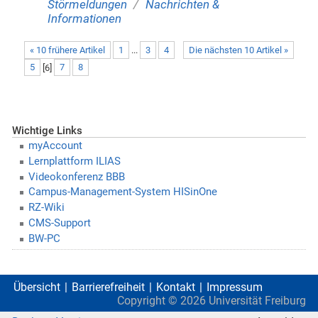
/
Störmeldungen
Nachrichten &
Informationen
« 10 frühere Artikel
1
...
3
4
Die nächsten 10 Artikel »
5
[
6
]
7
8
Wichtige Links
myAccount
Lernplattform ILIAS
Videokonferenz BBB
Campus-Management-System HISinOne
RZ-Wiki
CMS-Support
BW-PC
Übersicht
Barrierefreiheit
Kontakt
Impressum
Copyright ©
2026
Universität Freiburg