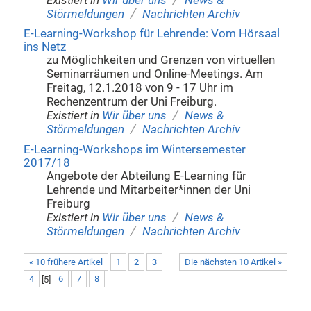
Existiert in
Wir über uns
News &
/
Störmeldungen
Nachrichten Archiv
E-Learning-Workshop für Lehrende: Vom Hörsaal
ins Netz
zu Möglichkeiten und Grenzen von virtuellen
Seminarräumen und Online-Meetings. Am
Freitag, 12.1.2018 von 9 - 17 Uhr im
Rechenzentrum der Uni Freiburg.
/
Existiert in
Wir über uns
News &
/
Störmeldungen
Nachrichten Archiv
E-Learning-Workshops im Wintersemester
2017/18
Angebote der Abteilung E-Learning für
Lehrende und Mitarbeiter*innen der Uni
Freiburg
/
Existiert in
Wir über uns
News &
/
Störmeldungen
Nachrichten Archiv
« 10 frühere Artikel
1
2
3
Die nächsten 10 Artikel »
4
[
5
]
6
7
8