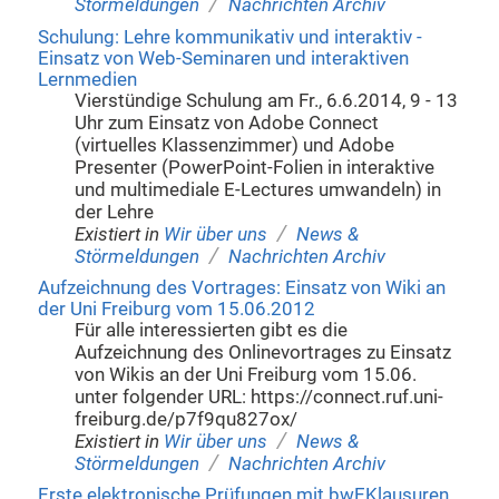
/
Störmeldungen
Nachrichten Archiv
Schulung: Lehre kommunikativ und interaktiv -
Einsatz von Web-Seminaren und interaktiven
Lernmedien
Vierstündige Schulung am Fr., 6.6.2014, 9 - 13
Uhr zum Einsatz von Adobe Connect
(virtuelles Klassenzimmer) und Adobe
Presenter (PowerPoint-Folien in interaktive
und multimediale E-Lectures umwandeln) in
der Lehre
/
Existiert in
Wir über uns
News &
/
Störmeldungen
Nachrichten Archiv
Aufzeichnung des Vortrages: Einsatz von Wiki an
der Uni Freiburg vom 15.06.2012
Für alle interessierten gibt es die
Aufzeichnung des Onlinevortrages zu Einsatz
von Wikis an der Uni Freiburg vom 15.06.
unter folgender URL: https://connect.ruf.uni-
freiburg.de/p7f9qu827ox/
/
Existiert in
Wir über uns
News &
/
Störmeldungen
Nachrichten Archiv
Erste elektronische Prüfungen mit bwEKlausuren