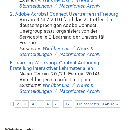
Existiert in
Wir über uns
News &
/
Störmeldungen
Nachrichten Archiv
2. Adobe Acrobat Connect Usertreffen in Freiburg
Am am 3./4.2.2010 fand das 2. Treffen der
deutschsprachigen Adobe Connect
Usergroup statt, organisiert von der
Servicestelle E-Learning der Universität
Freiburg.
/
Existiert in
Wir über uns
News &
/
Störmeldungen
Nachrichten Archiv
E-Learning Workshop: Content Authoring -
Erstellung interaktiver Lehrmaterialien
Neuer Termin: 20./21. Februar 2014!
Anmeldungen ab sofort möglich
/
Existiert in
Wir über uns
News &
/
Störmeldungen
Nachrichten Archiv
[
1
]
2
3
4
5
6
7
...
17
Die nächsten 10 Artikel »
Wichtige Links