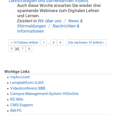
Lehrstrategien und barrierearmen Videos
Auch diese Woche erwarten Sie wieder drei
spannende Webinare zum Digitalen Lehren
und Lernen.
/
Existiert in
Wir über uns
News &
/
Störmeldungen
Nachrichten &
Informationen
« 10 frühere Artikel
1
...
3
4
Die nächsten 10 Artikel »
5
[
6
]
7
8
Wichtige Links
myAccount
Lernplattform ILIAS
Videokonferenz BBB
Campus-Management-System HISinOne
RZ-Wiki
CMS-Support
BW-PC