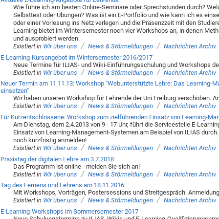
Wie führe ich am besten Online-Seminare oder Sprechstunden durch? Welch
Selbsttest oder Übungen? Was ist ein E-Portfolio und wie kann ich es eins
oder einer Vorlesung ins Netz verlegen und die Präsenzzeit mit den Studie
Learning bietet im Wintersemester noch vier Workshops an, in denen Metho
und ausprobiert werden.
/
/
Existiert in
Wir über uns
News & Störmeldungen
Nachrichten Archiv
E-Learning-Kursangebot im Wintersemester 2016/2017
Neue Termine für ILIAS- und Wiki-Einführungsschulung und Workshops de
/
/
Existiert in
Wir über uns
News & Störmeldungen
Nachrichten Archiv
Neuer Termin am 11.11.13: Workshop "Webunterstützte Lehre: Das Learning-M
einsetzen"
Wir haben unseren Workshop für Lehrende der Uni Freiburg verschoben. A
/
/
Existiert in
Wir über uns
News & Störmeldungen
Nachrichten Archiv
Für Kurzentschlossene: Workshop zum zielführenden Einsatz von Learning-
Am Dienstag, dem 2.4.2013 von 9 - 17 Uhr, führt die Servicestelle E-Learn
Einsatz von Learning-Management-Systemen am Beispiel von ILIAS durch. 
noch kurzfristig anmelden!
/
/
Existiert in
Wir über uns
News & Störmeldungen
Nachrichten Archiv
Praxistag der digitalen Lehre am 3.7.2018
Das Programm ist online - melden Sie sich an!
/
/
Existiert in
Wir über uns
News & Störmeldungen
Nachrichten Archiv
Tag des Lernens und Lehrens am 18.11.2016
Mit Workshops, Vorträgen, Postersessions und Streitgespräch. Anmeldung
/
/
Existiert in
Wir über uns
News & Störmeldungen
Nachrichten Archiv
E-Learning-Workshops im Sommersemester 2017
Neue Schulungstermine zu ILIAS, Wikis und E-Learning-Qualifizierungsp