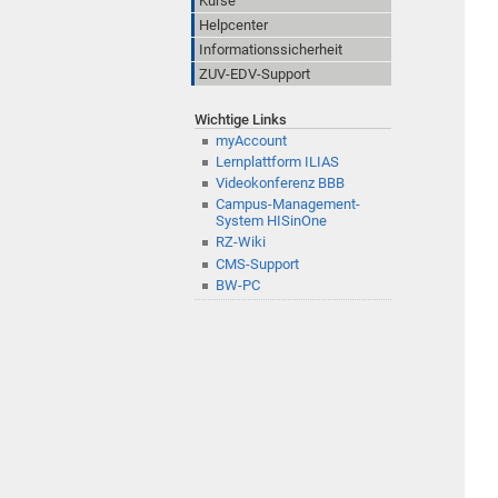
Kurse
Helpcenter
Informationssicherheit
ZUV-EDV-Support
Wichtige Links
myAccount
Lernplattform ILIAS
Videokonferenz BBB
Campus-Management-
System HISinOne
RZ-Wiki
CMS-Support
BW-PC