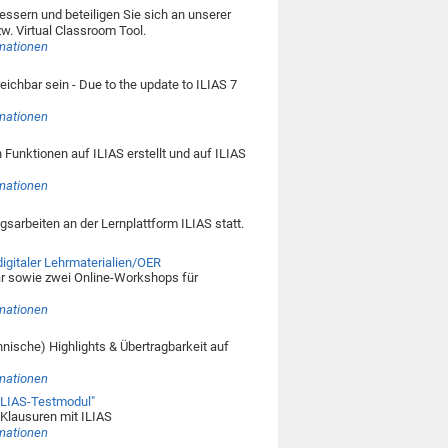
essern und beteiligen Sie sich an unserer
. Virtual Classroom Tool.
rmationen
ichbar sein - Due to the update to ILIAS 7
rmationen
 Funktionen auf ILIAS erstellt und auf ILIAS
rmationen
sarbeiten an der Lernplattform ILIAS statt.
igitaler Lehrmaterialien/OER
r sowie zwei Online-Workshops für
rmationen
hnische) Highlights & Übertragbarkeit auf
rmationen
 ILIAS-Testmodul"
-Klausuren mit ILIAS
rmationen