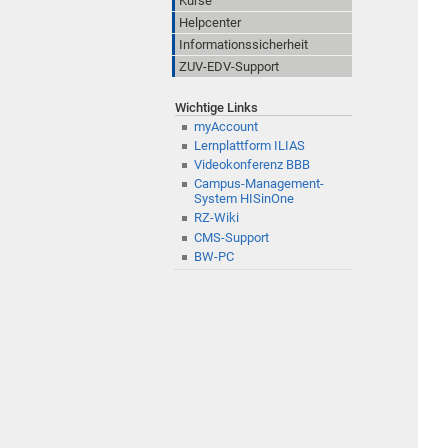
Kurse
Helpcenter
Informationssicherheit
ZUV-EDV-Support
Wichtige Links
myAccount
Lernplattform ILIAS
Videokonferenz BBB
Campus-Management-
System HISinOne
RZ-Wiki
CMS-Support
BW-PC