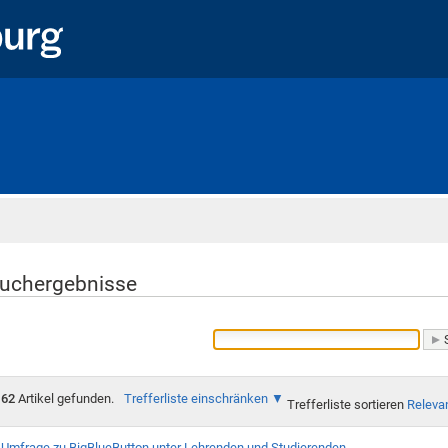
Startseite
uchergebnisse
62
Artikel gefunden.
Trefferliste einschränken
Trefferliste sortieren
Releva
Umfrage zu BigBlueButton unter Lehrenden und Studierenden