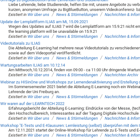
Liebe Lehrende, liebe Studierende, helfen Sie mit, unsere Angebote zu verb
kurzen, anonymen Umfrage zu BigBlueButton, unserem Videokonferenz- bzw
/
/
Existiert in
Wir über uns
News & Störmeldungen
Nachrichten & Info
Update der Lernplattform ILIAS am Mi, 15.09.2021
Wegen des Updates auf ILIAS 7 wird die Lernplattform am 15.9.21 nicht erre
the learning platform will be unavailable on 15.9.21
/
/
Existiert in
Wir über uns
News & Störmeldungen
Nachrichten & Info
Videotutorials zu ILIAS
Die Abteilung E-Learning hat mehrere neue Videotutorials zu verschiedenen
sowie auf dem Videoportal veröffentlicht.
/
/
Existiert in
Wir über uns
News & Störmeldungen
Nachrichten & Info
Wartungsarbeiten ILIAS am 10.12.14
Am Mittwoch,10.12.2014, finden von 09:00 - ca 11:00 Uhr dringende Wartung
/
/
Existiert in
Wir über uns
News & Störmeldungen
Nachrichten Archiv
Webinar zu HISinOne und Workshops zur Lernendenaktivierung und Erstellung d
Im Sommersemester 2021 bietet die Abteilung E-Learning noch ein Webina
Lehrende der Uni Freiburg an.
/
/
Existiert in
Wir über uns
News & Störmeldungen
Nachrichten & Info
Wir waren auf der LEARNTECH 2022
Erfahrungsbericht der Abteilung E-Learning: Eindrücke von der Messe, (tec
den Hochschulbereich, Interessantes auf der Tagung Digitale Hochschule
/
/
Existiert in
Wir über uns
News & Störmeldungen
Nachrichten & Info
Workshop "E-Tests und E-Klausuren: Lernleistung (selbst) überprüfen mit dem
Am 12.11.2021 startet der Online-Workshop für Lehrende zu E-Tests und E
/
/
Existiert in
Wir über uns
News & Störmeldungen
Nachrichten & Info