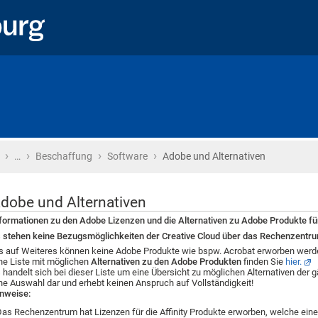
›
›
›
›
Startseite
…
Beschaffung
Software
Adobe und Alternativen
dobe und Alternativen
formationen zu den Adobe Lizenzen und die Alternativen zu Adobe Produkte für
 stehen keine Bezugsmöglichkeiten der Creative Cloud über das Rechenzentr
s auf Weiteres können keine Adobe Produkte wie bspw. Acrobat erworben werd
ne Liste mit möglichen
Alternativen zu den Adobe Produkten
finden Sie
hier.
 handelt sich bei dieser Liste um eine Übersicht zu möglichen Alternativen der g
ne Auswahl dar und erhebt keinen Anspruch auf Vollständigkeit!
nweise:
Das Rechenzentrum hat Lizenzen für die Affinity Produkte erworben, welche eine 