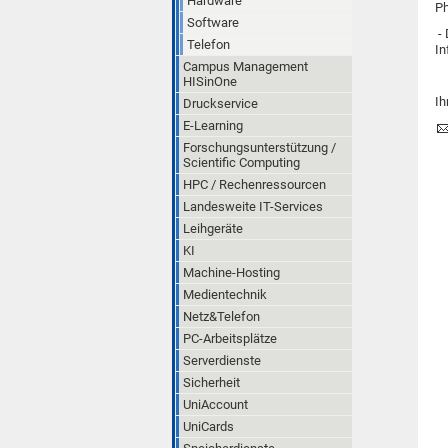
Hardware
Ph
Software
- 
Telefon
In
Campus Management
HISinOne
I
Druckservice
E-Learning
Forschungsunterstützung /
Scientific Computing
HPC / Rechenressourcen
Landesweite IT-Services
Leihgeräte
KI
Machine-Hosting
Medientechnik
Netz&Telefon
PC-Arbeitsplätze
Serverdienste
Sicherheit
UniAccount
UniCards