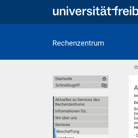
Rechenzentrum
Startseite
Schnellzugriff
A
In
Aktuelles zu Services des
Es
Rechenzentrums
Bi
Informationen für...
Ei
Wir über uns
Es
ei
Services
Hi
Beschaffung
- 