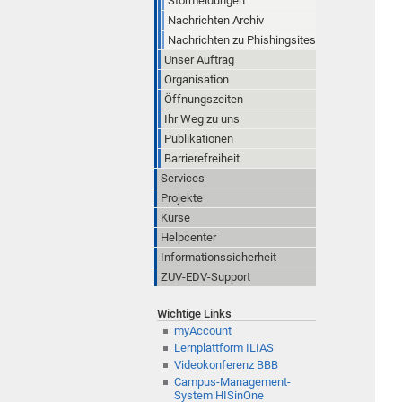
Störmeldungen
Nachrichten Archiv
Nachrichten zu Phishingsites
Unser Auftrag
Organisation
Öffnungszeiten
Ihr Weg zu uns
Publikationen
Barrierefreiheit
Services
Projekte
Kurse
Helpcenter
Informationssicherheit
ZUV-EDV-Support
Wichtige Links
myAccount
Lernplattform ILIAS
Videokonferenz BBB
Campus-Management-
System HISinOne