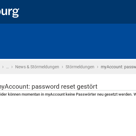
›
›
›
›
Startseite
…
News & Störmeldungen
Störmeldungen
myAccount: passwo
yAccount: password reset gestört
ider können momentan in myAccount keine Passwörter neu gesetzt werden. Wi