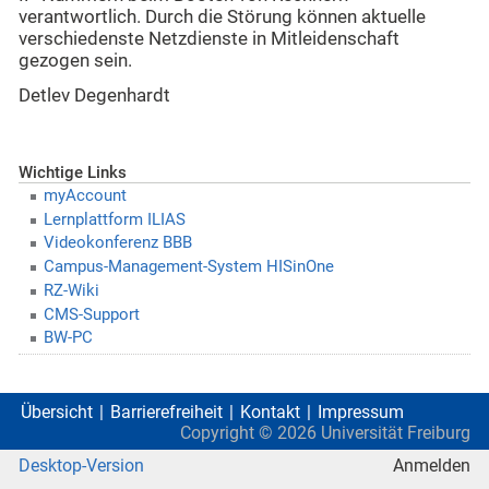
verantwortlich. Durch die Störung können aktuelle
verschiedenste Netzdienste in Mitleidenschaft
gezogen sein.
Detlev Degenhardt
Wichtige Links
myAccount
Lernplattform ILIAS
Videokonferenz BBB
Campus-Management-System HISinOne
RZ-Wiki
CMS-Support
BW-PC
Übersicht
Barrierefreiheit
Kontakt
Impressum
Copyright ©
2026
Universität Freiburg
Desktop-Version
Anmelden