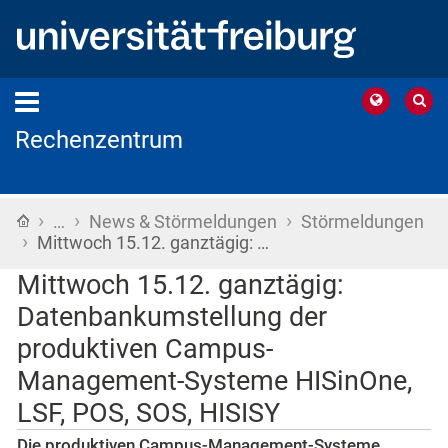
Rechenzentrum
›
›
›
Startseite
…
News & Störmeldungen
Störmeldungen
›
Mittwoch 15.12. ganztägig: …
Mittwoch 15.12. ganztägig:
Datenbankumstellung der
produktiven Campus-
Management-Systeme HISinOne,
LSF, POS, SOS, HISISY
Die produktiven Campus-Management-Systeme