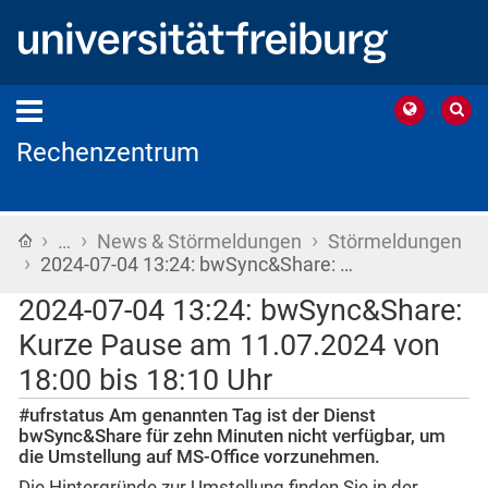
Rechenzentrum
›
›
›
Startseite
…
News & Störmeldungen
Störmeldungen
›
2024-07-04 13:24: bwSync&Share: …
2024-07-04 13:24: bwSync&Share:
Kurze Pause am 11.07.2024 von
18:00 bis 18:10 Uhr
#ufrstatus Am genannten Tag ist der Dienst
bwSync&Share für zehn Minuten nicht verfügbar, um
die Umstellung auf MS-Office vorzunehmen.
Die Hintergründe zur Umstellung finden Sie in der