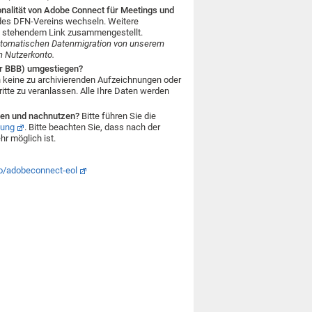
nalität von Adobe Connect für Meetings und
 des DFN-Vereins wechseln. Weitere
n stehendem Link zusammengestellt.
utomatischen Datenmigration von unserem
n Nutzerkonto.
der BBB) umgestiegen?
 keine zu archivierenden Aufzeichnungen oder
tte zu veranlassen. Alle Ihre Daten werden
eren und nachnutzen?
Bitte führen Sie die
tung
. Bitte beachten Sie, dass nach der
r möglich ist.
/go/adobeconnect-eol