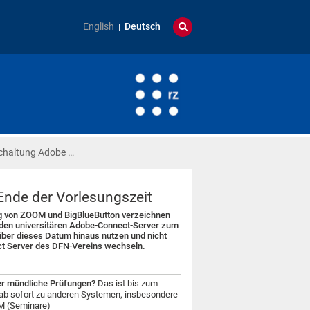
English
Deutsch
chaltung Adobe …
nde der Vorlesungszeit
ung von ZOOM und BigBlueButton verzeichnen
 den universitären Adobe-Connect-Server zum
über dieses Datum hinaus nutzen und nicht
t Server des DFN-Vereins wechseln.
der mündliche Prüfungen?
Das ist bis zum
s ab sofort zu anderen Systemen, insbesondere
M (Seminare)