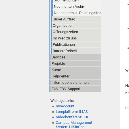
Störmeldungen
Nachrichten Archiv
Nachrichten zu Phishingsites
Unser Auftrag
Organisation
Öffnungszeiten
Ihr Weg zu uns
Publikationen
Barrierefreiheit
Services
Projekte
Kurse
We
Helpcenter
Informationssicherheit
Ha
ZUV-EDV-Support
Ko
Wichtige Links
myAccount
Ih
Lernplattform ILIAS
Videokonferenz BBB
Campus-Management-
System HISinOne