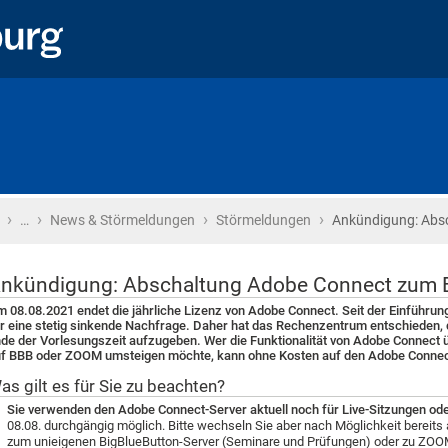
›
›
›
›
Startseite
…
News & Störmeldungen
Störmeldungen
Ankündigung: Abs
nkündigung: Abschaltung Adobe Connect zum E
 08.08.2021 endet die jährliche Lizenz von Adobe Connect. Seit der Einführ
r eine stetig sinkende Nachfrage. Daher hat das Rechenzentrum entschieden,
de der Vorlesungszeit aufzugeben. Wer die Funktionalität von Adobe Connect 
f BBB oder ZOOM umsteigen möchte, kann ohne Kosten auf den Adobe Connec
as gilt es für Sie zu beachten?
Sie verwenden den Adobe Connect-Server aktuell noch für Live-Sitzungen o
08.08. durchgängig möglich. Bitte wechseln Sie aber nach Möglichkeit bereit
zum unieigenen BigBlueButton-Server (Seminare und Prüfungen) oder zu ZOO