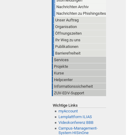
Störmeldungen
Nachrichten Archiv
Nachrichten zu Phishingsites
Unser Auftrag
Organisation
Öffnungszeiten
Ihr Weg zu uns
Publikationen
Barrierefreiheit
Services
Projekte
Kurse
Helpcenter
Informationssicherheit
ZUV-EDV-Support
Wichtige Links
myAccount
Lernplattform ILIAS
Videokonferenz BBB
Campus-Management-
System HISinOne