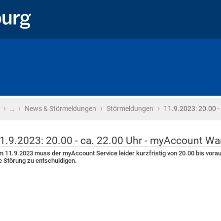
›
›
›
›
Startseite
…
News & Störmeldungen
Störmeldungen
11.9.2023: 20.00 -
1.9.2023: 20.00 - ca. 22.00 Uhr - myAccount W
 11.9.2023 muss der myAccount Service leider kurzfristig von 20.00 bis vorau
e Störung zu entschuldigen.