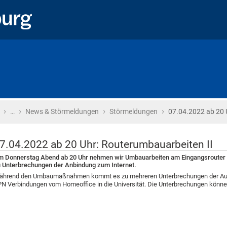
›
›
›
›
Startseite
…
News & Störmeldungen
Störmeldungen
07.04.2022 ab 20 
7.04.2022 ab 20 Uhr: Routerumbauarbeiten II
 Donnerstag Abend ab 20 Uhr nehmen wir Umbauarbeiten am Eingangsrouter
 Unterbrechungen der Anbindung zum Internet.
hrend den Umbaumaßnahmen kommt es zu mehreren Unterbrechungen der Auss
N Verbindungen vom Homeoffice in die Universität. Die Unterbrechungen könn