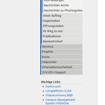
Störmeldungen
Nachrichten Archiv
Nachrichten zu Phishingsites
Unser Auftrag
Organisation
Öffnungszeiten
Ihr Weg zu uns
Publikationen
Barrierefreiheit
Services
Projekte
Kurse
Helpcenter
Informationssicherheit
ZUV-EDV-Support
Wichtige Links
myAccount
Lernplattform ILIAS
Videokonferenz BBB
Campus-Management-
System HISinOne