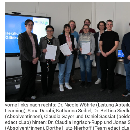
vorne links nach rechts: Dr. Nicole Wöhrle (Leitung Abteil
Learning), Sima Darabi, Katharina Seibel, Dr. Bettina Siedl
(Absolventinnen), Claudia Gayer und Daniel Sassiat (bei
edacticLab) hinten: Dr. Claudia Ingrisch-Rupp und Jonas
(Absolvent*innen), Dorthe Hutz-Nierhoff (Team edacticLa