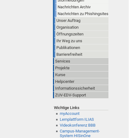
Störmeldungen
Nachrichten Archiv
Nachrichten zu Phishingsites
Unser Auftrag
Organisation
Öffnungszeiten
Ihr Weg zu uns
Publikationen
Barrierefreiheit
Services
Projekte
Kurse
Helpcenter
Informationssicherheit
ZUV-EDV-Support
Wichtige Links
myAccount
Lernplattform ILIAS
Videokonferenz BBB
Campus-Management-
System HISinOne