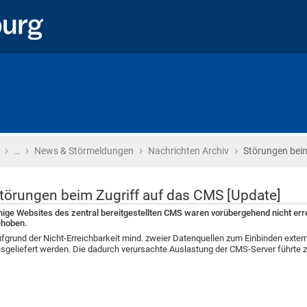
›
›
›
›
Startseite
…
News & Störmeldungen
Nachrichten Archiv
Störungen beim
törungen beim Zugriff auf das CMS [Update]
nige Websites des zentral bereitgestellten CMS waren vorübergehend nicht err
ehoben.
fgrund der Nicht-Erreichbarkeit mind. zweier Datenquellen zum Einbinden extern 
sgeliefert werden. Die dadurch verursachte Auslastung der CMS-Server führte