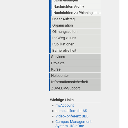
Störmeldungen
Nachrichten Archiv
Nachrichten zu Phishingsites
Unser Auftrag
Organisation
Öffnungszeiten
Ihr Weg zu uns
Publikationen
Barrierefreiheit
Services
Projekte
Kurse
Helpcenter
Informationssicherheit
ZUV-EDV-Support
Wichtige Links
myAccount
Lernplattform ILIAS
Videokonferenz BBB
Campus-Management-
System HISinOne