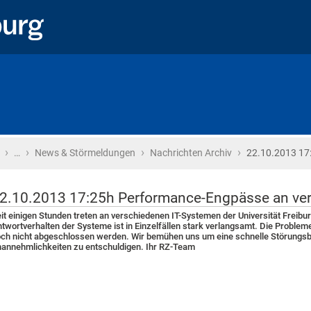
›
›
›
›
Startseite
…
News & Störmeldungen
Nachrichten Archiv
22.10.2013 17
2.10.2013 17:25h Performance-Engpässe an ve
it einigen Stunden treten an verschiedenen IT-Systemen der Universität Frei
twortverhalten der Systeme ist in Einzelfällen stark verlangsamt. Die Problem
ch nicht abgeschlossen werden. Wir bemühen uns um eine schnelle Störungsbe
annehmlichkeiten zu entschuldigen. Ihr RZ-Team