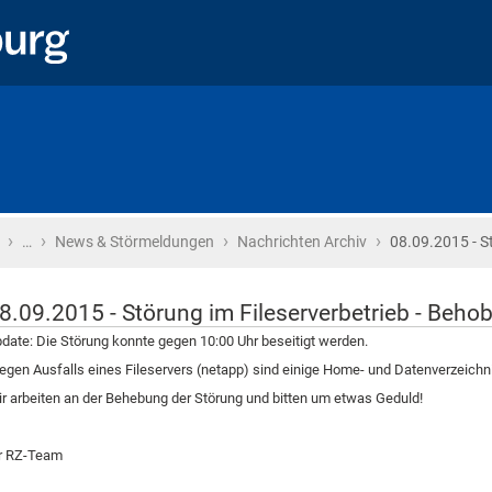
›
›
›
›
Startseite
…
News & Störmeldungen
Nachrichten Archiv
08.09.2015 - S
8.09.2015 - Störung im Fileserverbetrieb - Beho
date: Die Störung konnte gegen 10:00 Uhr beseitigt werden.
gen Ausfalls eines Fileservers (netapp) sind einige Home- und Datenverzeichnis
r arbeiten an der Behebung der Störung und bitten um etwas Geduld!
r RZ-Team