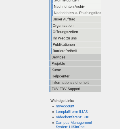
Störmeldungen
Nachrichten Archiv
Nachrichten zu Phishingsites
Unser Auftrag
Organisation
Öffnungszeiten
Ihr Weg zu uns
Publikationen
Barrierefreiheit
Services
Projekte
Kurse
Helpcenter
Informationssicherheit
ZUV-EDV-Support
Wichtige Links
myAccount
Lernplattform ILIAS
Videokonferenz BBB
Campus-Management-
System HISinOne