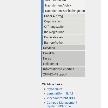
Störmeldungen
Nachrichten Archiv
Nachrichten zu Phishingsites
Unser Auftrag
Organisation
Öffnungszeiten
Ihr Weg zu uns
Publikationen
Barrierefreiheit
Services
Projekte
Kurse
Helpcenter
Informationssicherheit
ZUV-EDV-Support
Wichtige Links
myAccount
Lernplattform ILIAS
Videokonferenz BBB
Campus-Management-
System HISinOne