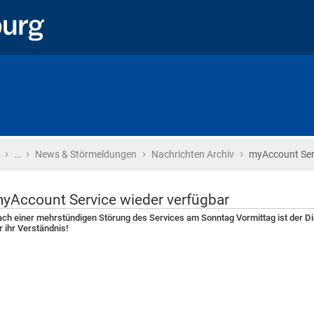
›
›
›
›
Startseite
…
News & Störmeldungen
Nachrichten Archiv
myAccount Ser
yAccount Service wieder verfügbar
ch einer mehrstündigen Störung des Services am Sonntag Vormittag ist der Di
r ihr Verständnis!