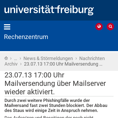
Rechenzentrum
›
›
›
Startseite
…
News & Störmeldungen
Nachrichten
›
Archiv
23.07.13 17:00 Uhr Mailversendung …
23.07.13 17:00 Uhr
Mailversendung über Mailserver
wieder aktiviert.
Durch zwei weitere Phishingfälle wurde der
Mailversand fast zwei Stunden blockiert. Der Abbau
des Staus wird einige Zeit in Anspruch nehmen.
Das Aufspüren und Beseitigen der noch nicht