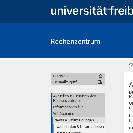
Rechenzentrum
Startseite
Schnellzugriff
A
De
Aktuelles zu Services des
Ko
Rechenzentrums
Ga
Informationen für...
Be
Wir über uns
Le
News & Störmeldungen
ht
Nachrichten & Informationen
Ei