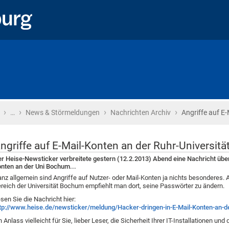
›
›
›
›
Startseite
…
News & Störmeldungen
Nachrichten Archiv
Angriffe auf E
ngriffe auf E-Mail-Konten an der Ruhr-Universitä
r Heise-Newsticker verbreitete gestern (12.2.2013) Abend eine Nachricht übe
nten an der Uni Bochum...
nz allgemein sind Angriffe auf Nutzer- oder Mail-Konten ja nichts besonderes.
reich der Universität Bochum empfiehlt man dort, seine Passwörter zu ändern.
sen Sie die Nachricht hier:
tp://www.heise.de/newsticker/meldung/Hacker-dringen-in-E-Mail-Konten-an-de
n Anlass vielleicht für Sie, lieber Leser, die Sicherheit Ihrer IT-Installationen und