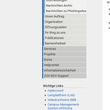
Störmeldungen
We
Nachrichten Archiv
Nachrichten zu Phishingsites
Unser Auftrag
Organisation
Öffnungszeiten
Ihr Weg zu uns
Publikationen
Barrierefreiheit
Services
Projekte
Kurse
Helpcenter
Informationssicherheit
ZUV-EDV-Support
Wichtige Links
myAccount
Lernplattform ILIAS
Videokonferenz BBB
Campus-Management-
System HISinOne