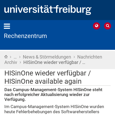
Rechenzentrum
›
›
›
Startseite
…
News & Störmeldungen
Nachrichten
›
Archiv
HISinOne wieder verfügbar / …
HISinOne wieder verfügbar /
HISinOne available again
Das Campus-Management-System HISinOne steht
nach erfolgreicher Aktualisierung wieder zur
Verfügung.
Im Campus-Management-System HISinOne wurden
heute Fehlerbehebungen des Softwareherstellers