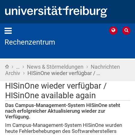
Rechenzentrum
›
›
›
Startseite
…
News & Störmeldungen
Nachrichten
›
Archiv
HISinOne wieder verfügbar / …
HISinOne wieder verfügbar /
HISinOne available again
Das Campus-Management-System HISinOne steht
nach erfolgreicher Aktualisierung wieder zur
Verfügung.
Im Campus-Management-System HISinOne wurden
heute Fehlerbehebungen des Softwareherstellers