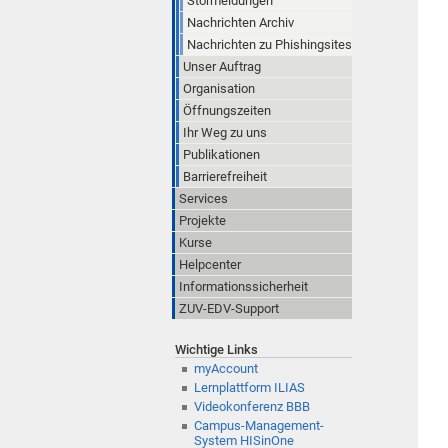
Störmeldungen
Nachrichten Archiv
Nachrichten zu Phishingsites
Unser Auftrag
Organisation
Öffnungszeiten
Ihr Weg zu uns
Publikationen
Barrierefreiheit
Services
Projekte
Kurse
Helpcenter
Informationssicherheit
ZUV-EDV-Support
Wichtige Links
myAccount
Lernplattform ILIAS
Videokonferenz BBB
Campus-Management-
System HISinOne