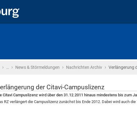
›
›
›
›
Startseite
…
News & Störmeldungen
Nachrichten Archiv
Verlängerung d
erlängerung der Citavi-Campuslizenz
e Citavi Campuslizenz wird über den 31.12.2011 hinaus mindestens bis zum J
s RZ verlängert die Campuslizenz zunächst bis Ende 2012. Dabei wird auch die T