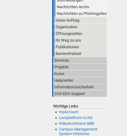
Störmeldungen
Nachrichten Archiv
Nachrichten zu Phishingsites
Unser Auftrag
Organisation
Öffnungszeiten
Ihr Weg zu uns
Publikationen
Barrierefreiheit
Services
Projekte
Kurse
Helpcenter
Informationssicherheit
ZUV-EDV-Support
Wichtige Links
myAccount
Lernplattform ILIAS
Videokonferenz BBB
Campus-Management-
System HISinOne