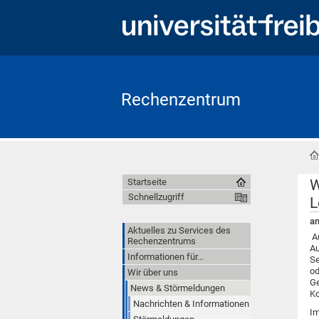
Rechenzentrum
W
Startseite
Schnellzugriff
L
am
Aktuelles zu Services des
Au
Rechenzentrums
Au
Informationen für...
Se
od
Wir über uns
Ge
News & Störmeldungen
Ko
Nachrichten & Informationen
Im