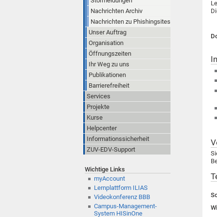
Störmeldungen
Le
Nachrichten Archiv
Di
Nachrichten zu Phishingsites
Unser Auftrag
Do
Organisation
Öffnungszeiten
I
Ihr Weg zu uns
Publikationen
Barrierefreiheit
Services
Projekte
Kurse
Helpcenter
Informationssicherheit
V
ZUV-EDV-Support
Si
Be
Wichtige Links
T
myAccount
Lernplattform ILIAS
S
Videokonferenz BBB
Campus-Management-
Wi
System HISinOne