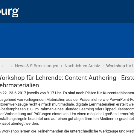
›
›
›
›
Startseite
…
News & Störmeldungen
Nachrichten Archiv
Workshop für 
orkshop für Lehrende: Content Authoring - Erste
ehrmaterialien
 22.-23.6.2017 jeweils von 9-17 Uhr. Es sind noch Plätze für Kurzentschlossene
sgehend von vorliegenden Materialien aus der Präsenzlehre wie PowerPoint-Fo
torenwerkzeuge recht einfach multimediale, digitale Lernmaterialien erstellt we
lbstlernphasen z. B. im Rahmen eines Blended Learning oder Flipped Classroo
er Vorbereitung auf Prüfungen einsetzen. Um einen möglichst großen Lernerfolg
staltungsregeln beachtet und auf einen gut abgestimmten Medienmix geachtet s
nzept überlegt werden.
 Workshop lernen die Teilnehmenden die unterschiedliche Werkzeuge und Metho