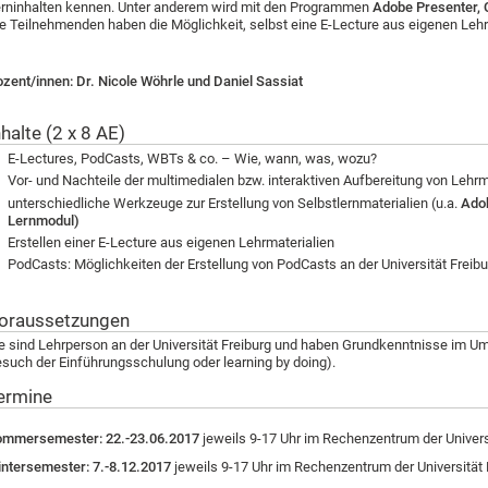
rninhalten kennen. Unter anderem wird mit den Programmen
Adobe Presenter,
e Teilnehmenden haben die Möglichkeit, selbst eine E-Lecture aus eigenen Lehrm
zent/innen: Dr. Nicole Wöhrle und Daniel Sassiat
nhalte (2 x 8 AE)
E-Lectures, PodCasts, WBTs & co. – Wie, wann, was, wozu?
Vor- und Nachteile der multimedialen bzw. interaktiven Aufbereitung von Lehrm
unterschiedliche Werkzeuge zur Erstellung von Selbstlernmaterialien (u.a.
Adob
Lernmodul)
Erstellen einer E-Lecture aus eigenen Lehrmaterialien
PodCasts: Möglichkeiten der Erstellung von PodCasts an der Universität Freibu
oraussetzungen
e sind Lehrperson an der Universität Freiburg und haben Grundkenntnisse im Um
such der Einführungsschulung oder learning by doing).
ermine
ommersemester: 22.-23.06.2017
jeweils 9-17 Uhr im Rechenzentrum der Univers
ntersemester: 7.-8.12.2017
jeweils 9-17 Uhr im Rechenzentrum der Universität 